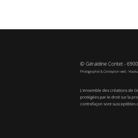
© Géraldine Contet - 690
Photographie & Conception web : Haak
L’ensemble des créations de GC
protégées par le droit sur la pr
contrefaçon sont susceptibles 