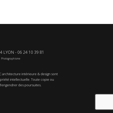
04 LYON - 06 24 10 39 81
u Photographisme
 architecture intérieure & design sont
opriété intellectuelle. Toute copie ou
d’engendrer des poursuites.