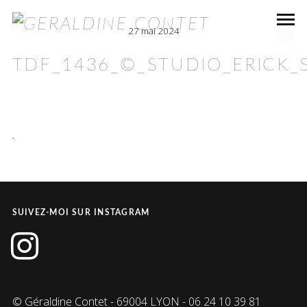
27 mai 2024
TDF_1436_©_STUDIO_ERICK_S
.
SUIVEZ-MOI SUR INSTAGRAM
instagram
© Géraldine Contet - 69004 LYON - 06 24 10 39 81