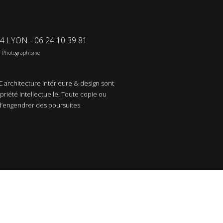
04 LYON - 06 24 10 39 81
u Photographisme
 architecture intérieure & design sont
opriété intellectuelle. Toute copie ou
d’engendrer des poursuites.