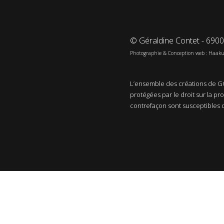
© Géraldine Contet - 690
Photographie & Conception web : Haak
L’ensemble des créations de GC
protégées par le droit sur la pr
contrefaçon sont susceptibles 