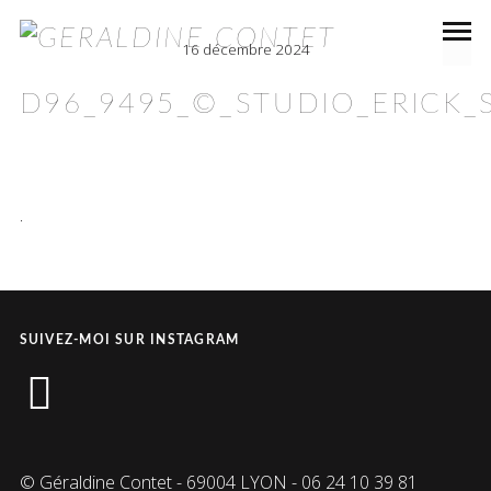
16 décembre 2024
D96_9495_©_STUDIO_ERICK_S
.
SUIVEZ-MOI SUR INSTAGRAM
instagram
© Géraldine Contet - 69004 LYON - 06 24 10 39 81