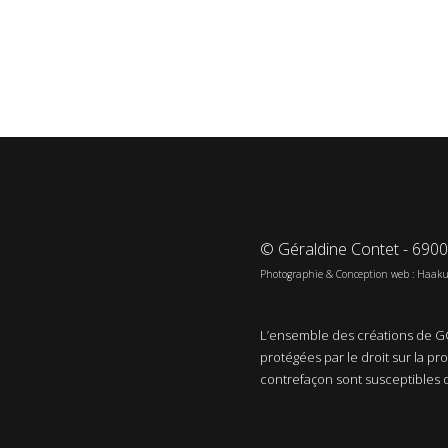
© Géraldine Contet - 690
Photographie & Conception web : Haak
L’ensemble des créations de GC
protégées par le droit sur la pr
contrefaçon sont susceptibles 