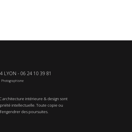
04 LYON - 06 24 10 39 81
u Photographisme
 architecture intérieure & design sont
opriété intellectuelle. Toute copie ou
d’engendrer des poursuites.